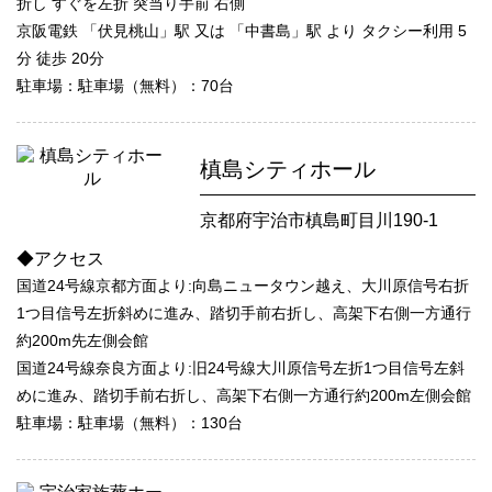
折し すぐを左折 突当り手前 右側
京阪電鉄 「伏見桃山」駅 又は 「中書島」駅 より タクシー利用 5
分 徒歩 20分
駐車場：駐車場（無料）：70台
槙島シティホール
京都府宇治市槙島町目川190-1
◆アクセス
国道24号線京都方面より:向島ニュータウン越え、大川原信号右折
1つ目信号左折斜めに進み、踏切手前右折し、高架下右側一方通行
約200m先左側会館
国道24号線奈良方面より:旧24号線大川原信号左折1つ目信号左斜
めに進み、踏切手前右折し、高架下右側一方通行約200m左側会館
駐車場：駐車場（無料）：130台