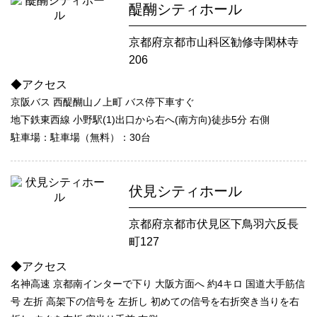
醍醐シティホール
京都府京都市山科区勧修寺閑林寺
206
◆アクセス
京阪バス 西醍醐山ノ上町 バス停下車すぐ
地下鉄東西線 小野駅(1)出口から右へ(南方向)徒歩5分 右側
駐車場：駐車場（無料）：30台
伏見シティホール
京都府京都市伏見区下鳥羽六反長
町127
◆アクセス
名神高速 京都南インターで下り 大阪方面へ 約4キロ 国道大手筋信
号 左折 高架下の信号を 左折し 初めての信号を右折突き当りを右